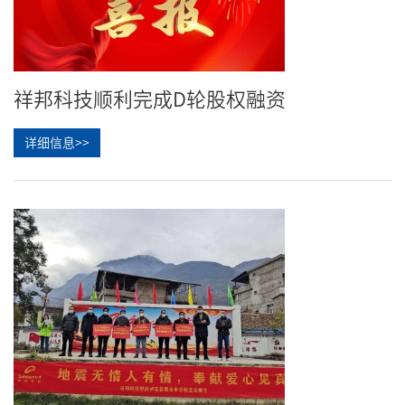
祥邦科技顺利完成D轮股权融资
详细信息>>