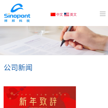
中文
英文
公司新闻