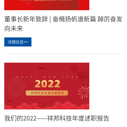
董事长新年致辞 | 奋楫扬帆谱新篇 踔厉奋发
向未来
详细信息>>
我们的2022——祥邦科技年度述职报告